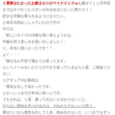
１番痩せたかったお腹まわりがマイナス１０㎝
も痩せて１ヶ月半前
まではキツかったズボンがゆるゆるになった事だそう！
好きな洋服を着られるようになりたい。
と来店当初おっしゃていたのですが
今では
「新しいサイズの洋服を買い替えようかな。
洋服を買う楽しみを思い出しました！」
と、本当に嬉しかったです＾＾
よく・・・
『痩せるか不安で通おうか迷ってます』
というメールをいただくのですが迷っているなら１度、ご相談くだ
さい。
ユアキュアのお客様は
『勇気を出して良かったです』
とおっしゃる方が本当に多いんです。
でもそれは、１度、通ってみないと分からないこと。
やらない理由を見つけるのは、それからでもいいと思う。
痩せたいなら勇気を出して１歩、踏み出さないと、いつまでもずっ