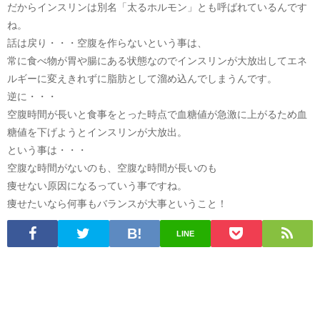
だからインスリンは別名「太るホルモン」とも呼ばれているんです
ね。
話は戻り・・・空腹を作らないという事は、
常に食べ物が胃や腸にある状態なのでインスリンが大放出して
エネ
ルギーに変えきれずに脂肪として溜め込んで
しまうんです。
逆に・・・
空腹時間が長いと食事をとった時点で血糖値が急激に上がるため血
糖値を下げようとインスリンが大放出。
という事は・・・
空腹な時間がないのも、空腹な時間が長いのも
痩せない原因になるっていう事ですね。
痩せたいなら何事もバランスが大事ということ！
LINE